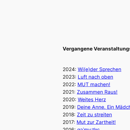
Vergangene Veranstaltung
2024:
Wi(e)der Sprechen
2023:
Luft nach oben
2022:
MUT machen!
2021:
Zusammen Raus!
2020:
Weites Herz
2019:
Deine Anne. Ein Mädch
2018:
Zeit zu streiten
2017:
Mut zur Zartheit!
2016:
ɡəˈmyːtlɪç