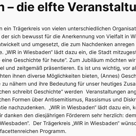
 – die elfte Veranstalt
n ein Trägerkreis von vielen unterschiedlichen Organis
 der sich bewusst für die Anerkennung von Vielfalt in W
entwickelt und umgesetzt, die zum Nachdenken anregen
„WIR in Wiesbaden“ lädt dazu ein, die Stadt mitzugest
– eine Geschichte für heute“. Zum Jubiläum möchten wi
l und zeitgemäß präsentieren. Es ist uns wichtig, vor 
n ihnen diverse Möglichkeiten bieten, (Annes) Geschich
 zu nähern und ihre Bedeutung für unser heutiges Zu
chen schreibt Geschichte“ werden
Veranstaltungen an
ichen Formen über Antisemitismus, Rassismus und Disk
atie nachzudenken.
„WIR in Wiesbaden“ lädt dazu ein, k
r danken den diesjährigen Förderern sehr herzlich: d
 Wiesbaden“.
Der Trägerkreis „WIR in Wiesbaden“ wüns
g facettenreichen Programm.